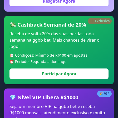
Resgatar Agora
❗ Exclusivo
💸 Cashback Semanal de 20%
Receba de volta 20% das suas perdas toda
semana na ggbb bet. Mais chances de virar o
jogo!
📋 Condições: Mínimo de R$100 em apostas
⏰ Período: Segunda a domingo
Participar Agora
🎉 VIP
💎 Nível VIP Libera R$1000
Seja um membro VIP na ggbb bet e receba
R$1000 mensais, atendimento exclusivo e muito