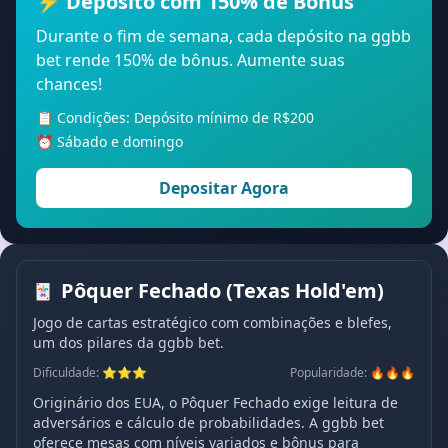
⚡ Depósito com 150% de Bônus
Durante o fim de semana, cada depósito na ggbb
bet rende 150% de bônus. Aumente suas
chances!
📋 Condições: Depósito mínimo de R$200
⏰ Sábado e domingo
Depositar Agora
Pôquer Fechado (Texas Hold'em)
🃏
Jogo de cartas estratégico com combinações e blefes,
um dos pilares da ggbb bet.
Dificuldade: ⭐⭐⭐
Popularidade: 🔥🔥🔥
Originário dos EUA, o Pôquer Fechado exige leitura de
adversários e cálculo de probabilidades. A ggbb bet
oferece mesas com níveis variados e bônus para