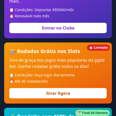
mais.
📋 Condições: Depositar R$5000/mês
⏰ Renovável todo mês
Entrar no Clube
⏰ Limitado
🎰 Rodadas Grátis nos Slots
Gire de graça nos jogos mais populares da ggbb
bet. Ganhe rodadas grátis todos os dias!
📋 Condições: Faça login diariamente
⏰ Até 30 rodadas/dia
Girar Agora
📅 Final de Semana