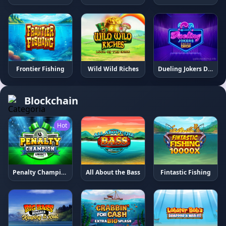
Frontier Fishing
Wild Wild Riches
Dueling Jokers Dream Drop
Blockchain
Hot
Penalty Champion
All About the Bass
Fintastic Fishing