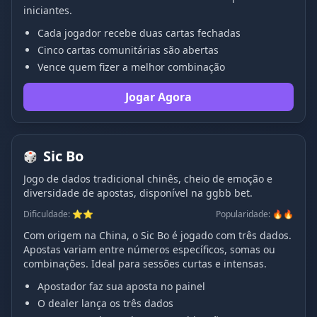
iniciantes.
Cada jogador recebe duas cartas fechadas
Cinco cartas comunitárias são abertas
Vence quem fizer a melhor combinação
Jogar Agora
Sic Bo
🎲
Jogo de dados tradicional chinês, cheio de emoção e
diversidade de apostas, disponível na ggbb bet.
Dificuldade: ⭐⭐
Popularidade: 🔥🔥
Com origem na China, o Sic Bo é jogado com três dados.
Apostas variam entre números específicos, somas ou
combinações. Ideal para sessões curtas e intensas.
Apostador faz sua aposta no painel
O dealer lança os três dados