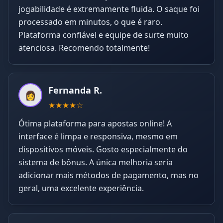
jogabilidade é extremamente fluida. O saque foi
processado em minutos, o que é raro.
Plataforma confiável e equipe de surte muito
atenciosa. Recomendo totalmente!
Fernanda R.
👩
★★★★☆
Ótima plataforma para apostas online! A
interface é limpa e responsiva, mesmo em
dispositivos móveis. Gosto especialmente do
sistema de bônus. A única melhoria seria
adicionar mais métodos de pagamento, mas no
geral, uma excelente experiência.