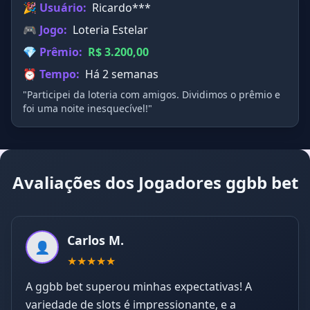
🎉 Usuário:
Ricardo***
🎮 Jogo:
Loteria Estelar
💎 Prêmio:
R$ 3.200,00
⏰ Tempo:
Há 2 semanas
"Participei da loteria com amigos. Dividimos o prêmio e
foi uma noite inesquecível!"
Avaliações dos Jogadores ggbb bet
Carlos M.
👤
★★★★★
A ggbb bet superou minhas expectativas! A
variedade de slots é impressionante, e a