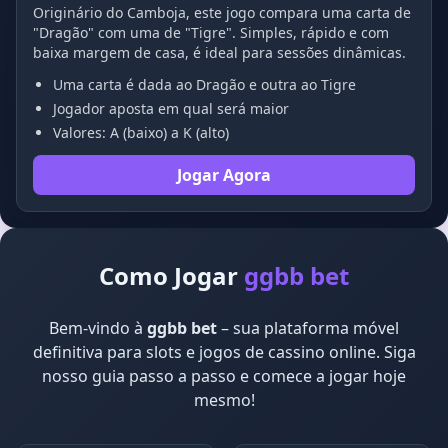
Originário do Camboja, este jogo compara uma carta de
"Dragão" com uma de "Tigre". Simples, rápido e com
baixa margem de casa, é ideal para sessões dinâmicas.
Uma carta é dada ao Dragão e outra ao Tigre
Jogador aposta em qual será maior
Valores: A (baixo) a K (alto)
Jogar Agora
Como Jogar
ggbb bet
Bem-vindo à
ggbb bet
– sua plataforma móvel
definitiva para slots e jogos de cassino online. Siga
nosso guia passo a passo e comece a jogar hoje
mesmo!