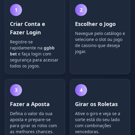
1
2
Criar Conta e
Escolher o Jogo
Fazer Login
Navegue pelo catálogo e
selecione o slot ou jogo
Registre-se
de cassino que deseja
rapidamente na
ggbb
jogar.
bet
e faça login com
segurança para acessar
todos os jogos.
3
4
Fazer a Aposta
Girar os Roletas
Defina o valor da sua
Ative o giro e veja se a
aposta e prepare-se
sorte está do seu lado
para girar os rolos com
com combinações
as melhores chances.
vencedoras.