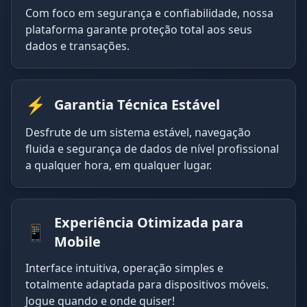
29/06/2026 JoaoAm*** recebeu cashback 130 BRL 🎊
Com foco em segurança e confiabilidade, nossa
29/06/2026 JoaoMur*** saque concluido de 1,700 BRL ✅
plataforma garante proteção total aos seus
29/06/2026 JoaoGu*** saque concluido de 300 BRL 💸
dados e transações.
29/06/2026 JoaoLa*** acertou o jackpot 52,000 BRL 🚀
29/06/2026 JoaoEnzo*** ganhou 4,200 BRL 🔥
29/06/2026 JoaoBea*** ganhou 2,300 BRL 🏆
29/06/2026 JoaoAr*** ganhou 3,800 BRL 💰
⚡
Garantia Técnica Estável
29/06/2026 JoaoCam*** recebeu cashback 280 BRL 💵
Desfrute de um sistema estável, navegação
29/06/2026 JoaoIgo*** recebeu bonus 90 BRL ✨
fluida e segurança de dados de nível profissional
29/06/2026 JoaoLet*** recebeu cashback 235 BRL 🔄
a qualquer hora, em qualquer lugar.
29/06/2026 JoaoLuanaSi*** recebeu cashback 80 BRL 🔄
29/06/2026 JoaoIsa*** recebeu bonus 490 BRL 🎁
29/06/2026 JoaoCai*** acertou o jackpot 36,000 BRL 💥
29/06/2026 JoaoLeti*** acertou o jackpot 15,500 BRL 🎰
Experiência Otimizada para
📱
29/06/2026 JoaoYas*** ganhou 7,400 BRL 🔥
Mobile
29/06/2026 JoaoIgor*** recebeu cashback 75 BRL 🔄
29/06/2026 JoaoGio*** ganhou 1,000 BRL 🏆
Interface intuitiva, operação simples e
29/06/2026 JoaoLetic*** acertou o jackpot 18,000 BRL 🚀
totalmente adaptada para dispositivos móveis.
Jogue quando e onde quiser!