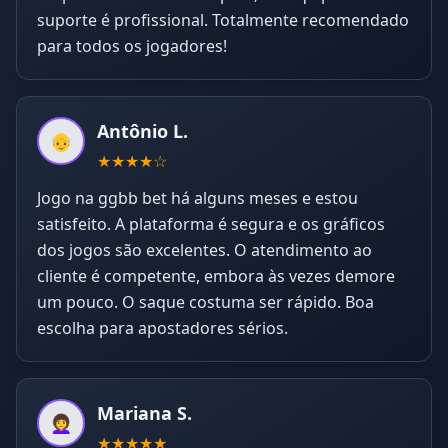
suporte é profissional. Totalmente recomendado
para todos os jogadores!
Antônio L.
👴
★★★★☆
Jogo na ggbb bet há alguns meses e estou
satisfeito. A plataforma é segura e os gráficos
dos jogos são excelentes. O atendimento ao
cliente é competente, embora às vezes demore
um pouco. O saque costuma ser rápido. Boa
escolha para apostadores sérios.
Mariana S.
👩‍🦱
★★★★★