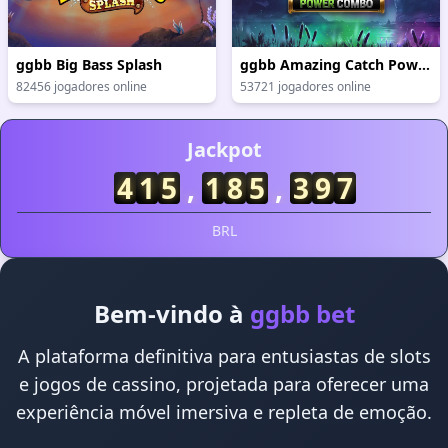
ggbb Big Bass Splash
ggbb Amazing Catch Power Combo
82456 jogadores online
53721 jogadores online
29/06/2026 Joa*** saque concluido de 2,750 BRL 💸
Jackpot
29/06/2026 Joao*** ganhou 2,400 BRL 🔥
29/06/2026 JoaoI*** recebeu bonus 120 BRL 🎉
4
1
5
,
1
0
5
,
5
7
3
29/06/2026 JoaoM*** recebeu cashback 120 BRL 🔄
29/06/2026 JoaoR*** acertou o jackpot 52,500 BRL 🎰
BRL
29/06/2026 JoaoMu*** recebeu bonus 20 BRL 🎉
29/06/2026 JoaoB*** recebeu bonus 120 BRL 🎁
29/06/2026 JoaoT*** recebeu bonus 40 BRL ✨
Bem-vindo à
ggbb bet
29/06/2026 JoaoD*** recebeu cashback 100 BRL 💵
29/06/2026 JoaoIs*** saque concluido de 2,600 BRL 🏦
A plataforma definitiva para entusiastas de slots
29/06/2026 JoaoA*** recebeu bonus 120 BRL 🎉
e jogos de cassino, projetada para oferecer uma
29/06/2026 JoaoMa*** saque concluido de 800 BRL 💸
experiência móvel imersiva e repleta de emoção.
29/06/2026 JoaoE*** recebeu bonus 170 BRL 🎉
29/06/2026 JoaoL*** saque concluido de 2,550 BRL ✅