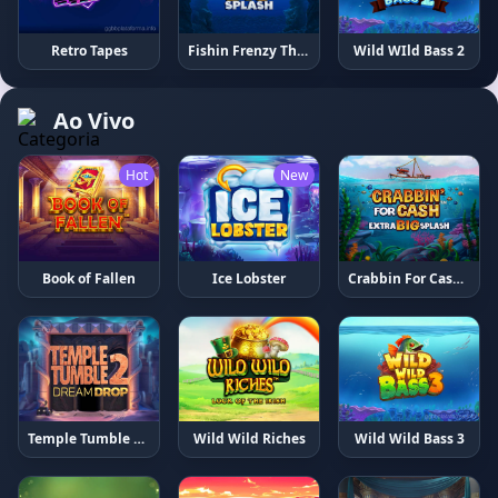
Retro Tapes
Fishin Frenzy The Big Splash
Wild WIld Bass 2
Ao Vivo
Hot
New
Book of Fallen
Ice Lobster
Crabbin For Cash Extra Big Splash
Temple Tumble 2 Dream Drop
Wild Wild Riches
Wild Wild Bass 3