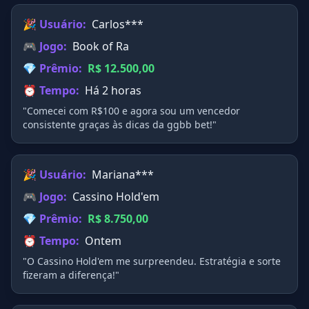
🎉 Usuário:
Carlos***
🎮 Jogo:
Book of Ra
💎 Prêmio:
R$ 12.500,00
⏰ Tempo:
Há 2 horas
"Comecei com R$100 e agora sou um vencedor
consistente graças às dicas da ggbb bet!"
🎉 Usuário:
Mariana***
🎮 Jogo:
Cassino Hold'em
💎 Prêmio:
R$ 8.750,00
⏰ Tempo:
Ontem
"O Cassino Hold'em me surpreendeu. Estratégia e sorte
fizeram a diferença!"