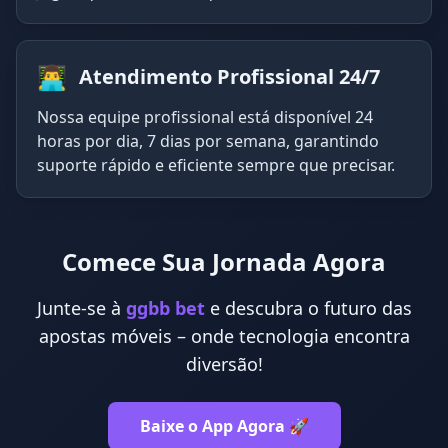
👨‍💻
Atendimento Profissional 24/7
Nossa equipe profissional está disponível 24
horas por dia, 7 dias por semana, garantindo
suporte rápido e eficiente sempre que precisar.
Comece Sua Jornada Agora
Junte-se à
ggbb bet
e descubra o futuro das
apostas móveis – onde tecnologia encontra
diversão!
Baixe o App Agora 🚀