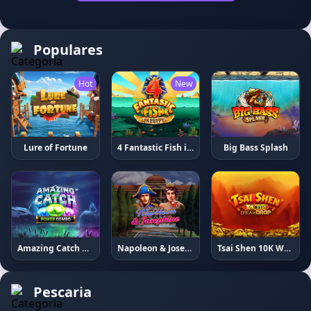
Populares
Hot
New
Lure of Fortune
4 Fantastic Fish in Egypt
Big Bass Splash
Amazing Catch Power Combo
Napoleon & Josephine
Tsai Shen 10K Ways Dream Drop
Pescaria