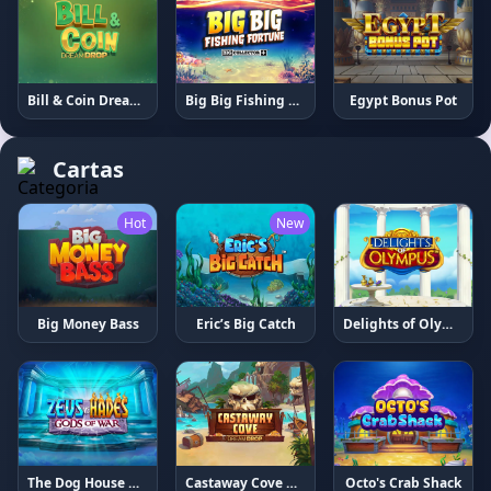
Bill & Coin Dream Drop
Big Big Fishing Fortune
Egypt Bonus Pot
Cartas
Hot
New
Big Money Bass
Eric’s Big Catch
Delights of Olympus
The Dog House Megaways
Castaway Cove Dream Drop
Octo's Crab Shack